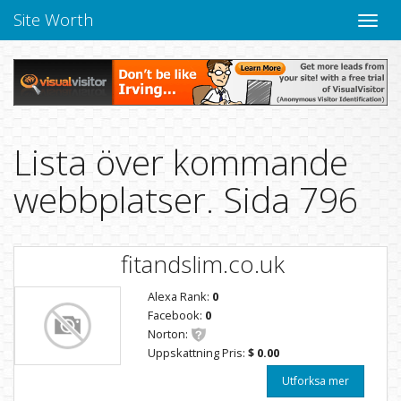
Site Worth
Toggle
navige
Lista över kommande
webbplatser. Sida 796
fitandslim.co.uk
Alexa Rank:
0
Facebook:
0
Norton:
Uppskattning Pris:
$ 0.00
Utforksa mer