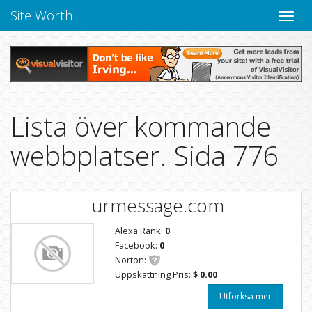
Site Worth
Toggle
navige
Lista över kommande
webbplatser. Sida 776
urmessage.com
Alexa Rank:
0
Facebook:
0
Norton:
Uppskattning Pris:
$ 0.00
Utforksa mer