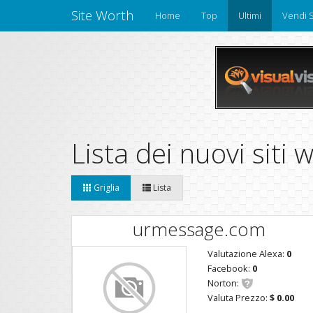
Site Worth
Home
Top
Ultimi
Vendi S
Lista dei nuovi siti
Griglia
Lista
urmessage.com
Valutazione Alexa:
0
Facebook:
0
Norton:
Valuta Prezzo:
$ 0.00