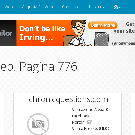
iti Web
Acquista Siti Web
Contattaci
Lingua
 web. Pagina 776
chronicquestions.com
Valutazione Alexa:
0
Facebook:
0
Norton:
Valuta Prezzo:
$ 0.00