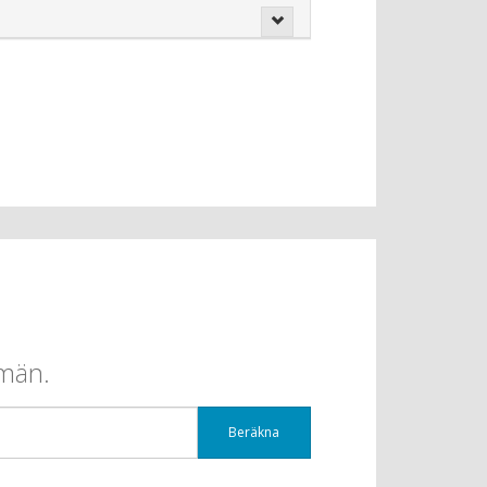
omän.
Beräkna