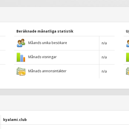
Beräknade månatliga statistik
U
Måands unika besökare
n/a
Månads visningar
n/a
Månads annonsintäkter
n/a
kyalami.club