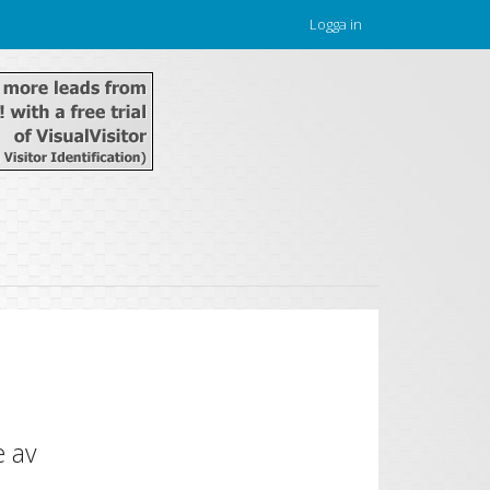
Logga in
e av