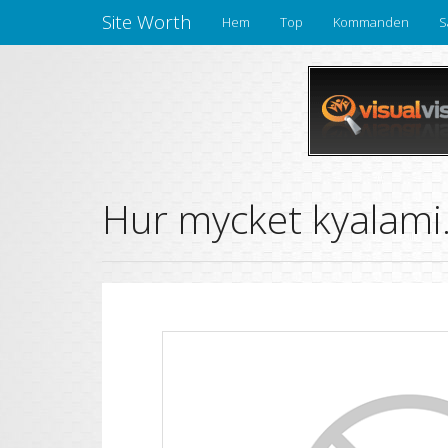
Site Worth
Hem
Top
Kommanden
S
Hur mycket kyalami.