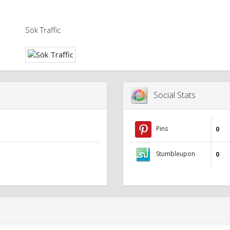
Sök Traffic
Social Stats
Pins
0
Stumbleupon
0