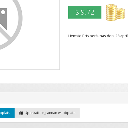
$ 9.72
Hemsid Pris beräknas den: 28 apri
bplats
Uppskattning annan webbplats