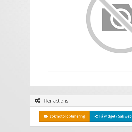
Fler actions
sökmotoroptimering
Få widget / Sälj web