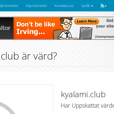
älj hemsidor
Köp hemsidor
Kontakta oss
Språk
club är värd?
kyalami.club
Har Uppskattat värd