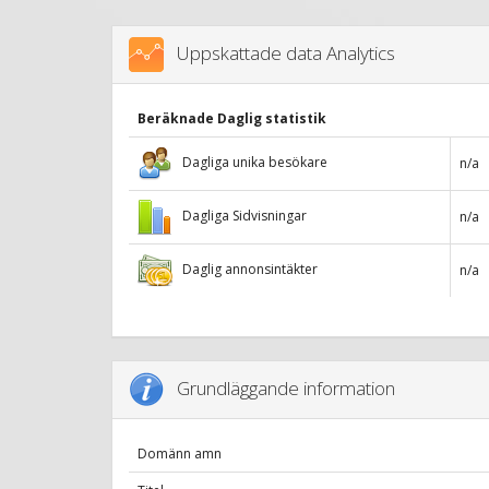
Uppskattade data Analytics
Beräknade Daglig statistik
Dagliga unika besökare
n/a
Dagliga Sidvisningar
n/a
Daglig annonsintäkter
n/a
Grundläggande information
Domänn amn