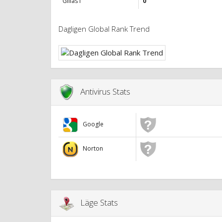
Gillas i
0
Dagligen Global Rank Trend
Antivirus Stats
Google
Norton
Läge Stats