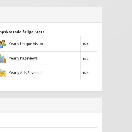
ppskattade årliga Stats
Yearly Unique Visitors
n/a
Yearly Pageviews
n/a
Yearly Ads Revenue
n/a