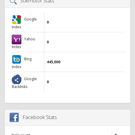
Sökmotor Stats
Google
0
Index
Yahoo
0
Index
Bing
445,000
Index
Google
0
Backlinks
Facebook Stats