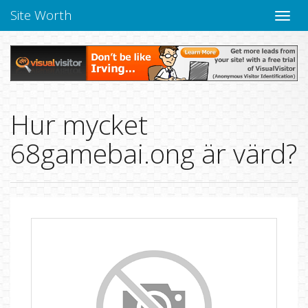
Site Worth
Toggle
navige
Hur mycket
68gamebai.ong är värd?