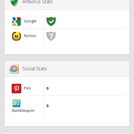
Antivirus Stats
Google
Norton
Social Stats
Pins
0
0
Stumbleupon