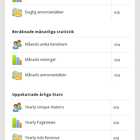
Daglig annonsintäkter
n/a
Beräknade månatliga statistik
Måands unika besökare
n/a
Månads visningar
n/a
Månads annonsintäkter
n/a
Uppskattade årliga Stats
Yearly Unique Visitors
n/a
Yearly Pageviews
n/a
Yearly Ads Revenue
n/a