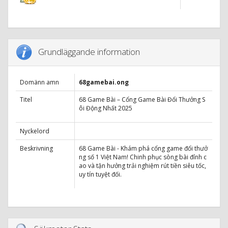
Grundläggande information
Domänn amn
68gamebai.ong
Titel
68 Game Bài – Cổng Game Bài Đổi Thưởng S
ôi Động Nhất 2025
Nyckelord
Beskrivning
68 Game Bài - Khám phá cổng game đổi thưở
ng số 1 Việt Nam! Chinh phục sòng bài đỉnh c
ao và tận hưởng trải nghiệm rút tiền siêu tốc,
uy tín tuyệt đối.