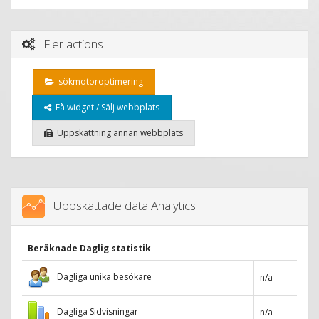
Fler actions
sökmotoroptimering
Få widget / Sälj webbplats
Uppskattning annan webbplats
Uppskattade data Analytics
Beräknade Daglig statistik
Dagliga unika besökare
n/a
Dagliga Sidvisningar
n/a