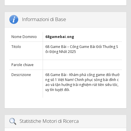
Informazioni di Base
Nome Dominio
68gamebai.ong
Titolo
68 Game Bài – Cổng Game Bài Đổi Thưởng S
ôi Động Nhất 2025
Parole chiave
Descrizione
68 Game Bài - Khám phá cổng game đổi thưở
ng số 1 Việt Nam! Chinh phục sòng bài đỉnh c
ao và tận hưởng trải nghiệm rút tiền siêu tốc,
uy tín tuyệt đối.
Statistiche Motori di Ricerca