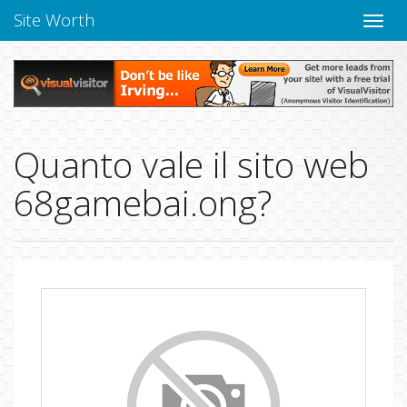
Site Worth
Chiudi
navig
Quanto vale il sito web
68gamebai.ong?