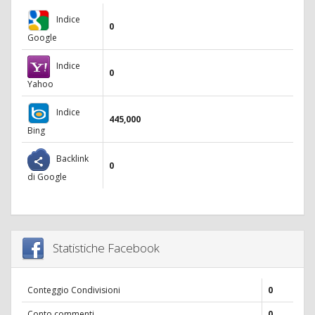
Indice
0
Google
Indice
0
Yahoo
Indice
445,000
Bing
Backlink
0
di Google
Statistiche Facebook
Conteggio Condivisioni
0
Conto commenti
0