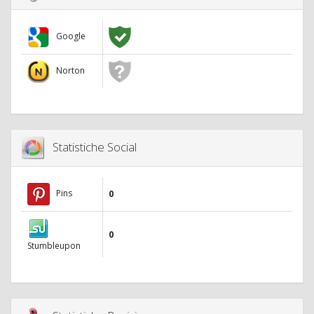
Google
Norton
Statistiche Social
Pins
0
0
Stumbleupon