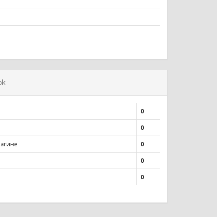
ok
0
0
лагине
0
0
0