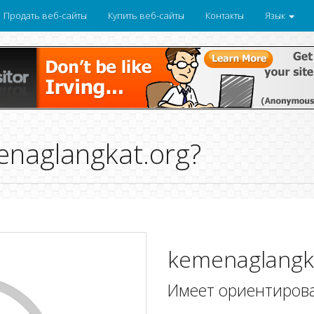
Продать веб-сайты
Купить веб-сайты
Контакты
Язык
naglangkat.org?
kemenaglangk
Имеет ориентиров