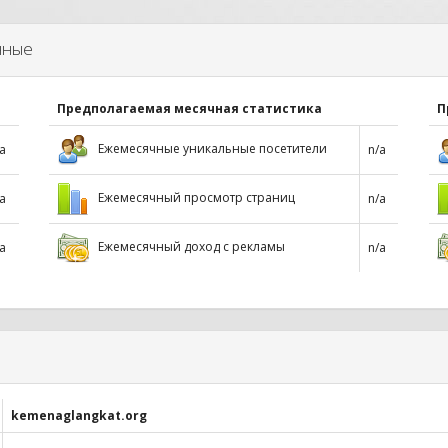
нные
Предполагаемая месячная статистика
П
Ежемесячные уникальные посетители
a
n/a
Ежемесячный просмотр страниц
a
n/a
Ежемесячный доход с рекламы
a
n/a
kemenaglangkat.org