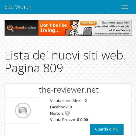
Site Worth
Chiudi
navig
Lista dei nuovi siti web.
Pagina 809
the-reviewer.net
Valutazione Alexa:
0
Facebook:
0
Norton:
Valuta Prezzo:
$ 0.00
Guarda di Più