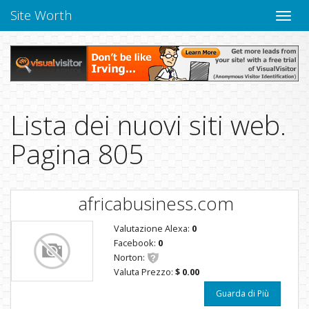
Site Worth
Chiudi
navig
Lista dei nuovi siti web.
Pagina 805
africabusiness.com
Valutazione Alexa:
0
Facebook:
0
Norton:
Valuta Prezzo:
$ 0.00
Guarda di Più