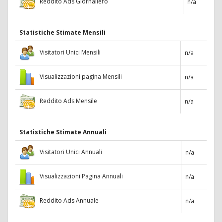
Reddito Ads Giornaliero
n/a
Statistiche Stimate Mensili
Visitatori Unici Mensili
n/a
Visualizzazioni pagina Mensili
n/a
Reddito Ads Mensile
n/a
Statistiche Stimate Annuali
Visitatori Unici Annuali
n/a
Visualizzazioni Pagina Annuali
n/a
Reddito Ads Annuale
n/a