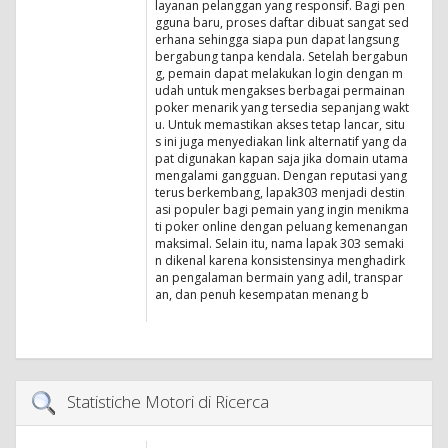
layanan pelanggan yang responsif. Bagi pen
gguna baru, proses daftar dibuat sangat sed
erhana sehingga siapa pun dapat langsung
bergabung tanpa kendala. Setelah bergabun
g, pemain dapat melakukan login dengan m
udah untuk mengakses berbagai permainan
poker menarik yang tersedia sepanjang wakt
u. Untuk memastikan akses tetap lancar, situ
s ini juga menyediakan link alternatif yang da
pat digunakan kapan saja jika domain utama
mengalami gangguan. Dengan reputasi yang
terus berkembang, lapak303 menjadi destin
asi populer bagi pemain yang ingin menikma
ti poker online dengan peluang kemenangan
maksimal. Selain itu, nama lapak 303 semaki
n dikenal karena konsistensinya menghadirk
an pengalaman bermain yang adil, transpar
an, dan penuh kesempatan menang b
Statistiche Motori di Ricerca