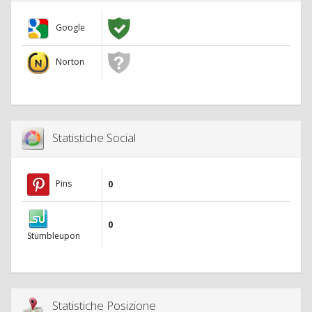
Google
Norton
Statistiche Social
Pins
0
0
Stumbleupon
Statistiche Posizione