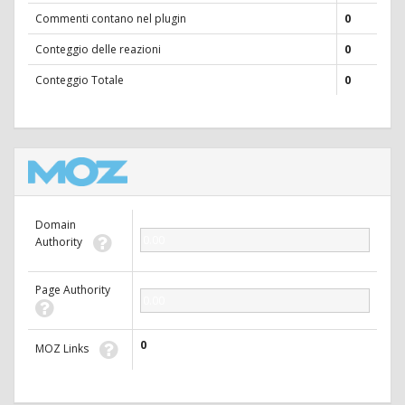
Commenti contano nel plugin
0
Conteggio delle reazioni
0
Conteggio Totale
0
Domain
0.00
Authority
Page Authority
0.00
0
MOZ Links