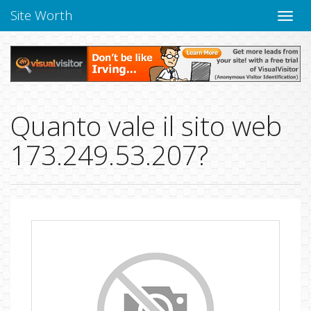
Site Worth
Chiudi
navig
Quanto vale il sito web
173.249.53.207?