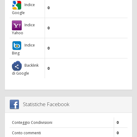
Indice
0
Google
Indice
0
Yahoo
Indice
0
Bing
Backlink
0
di Google
Statistiche Facebook
Conteggio Condivisioni
0
Conto commenti
0