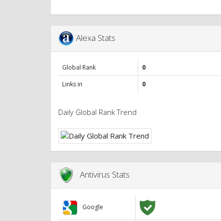
Alexa Stats
Global Rank
0
Links in
0
Daily Global Rank Trend
Antivirus Stats
Google