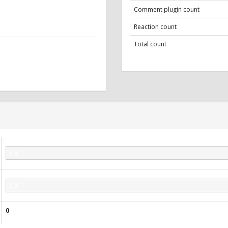
Comment plugin count
Reaction count
Total count
0.00
0.00
0