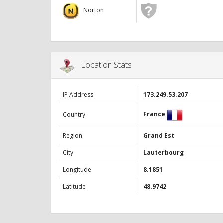
Norton
Location Stats
IP Address
173.249.53.207
France
Country
Region
Grand Est
City
Lauterbourg
Longitude
8.1851
Latitude
48.9742