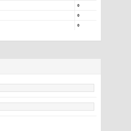
0
0
0