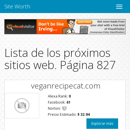
Site Worth
Naveg
altern
Lista de los próximos
sitios web. Página 827
veganrecipecat.com
Alexa Rank:
0
Facebook:
61
Norton:
Precio Estimado:
$ 32.94
Explorar más