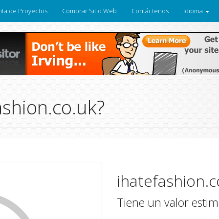
ta de Proyectos
Comprar Sitio Web
Contáctenos
Idioma
ashion.co.uk?
ihatefashion.c
Tiene un valor esti