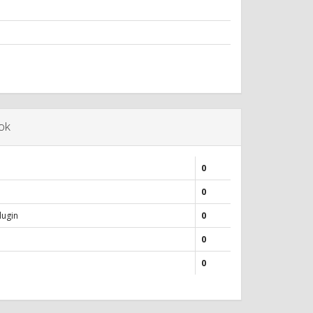
ok
0
0
lugin
0
0
0