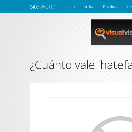
Site Worth
Inicio
Arriba
Próxima
Ven
¿Cuánto vale ihatef