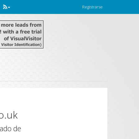
Registrarse
o.uk
mado de