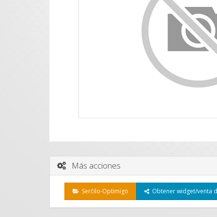
Más acciones
Serĉilo-Optimigo
Obtener widget/venta d