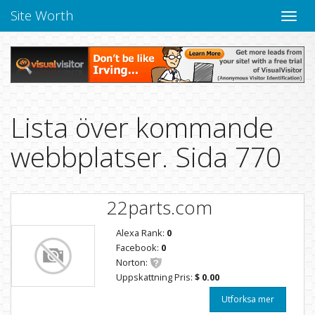
Site Worth
Toggle
navige
Lista över kommande
webbplatser. Sida 770
22parts.com
Alexa Rank:
0
Facebook:
0
Norton:
Uppskattning Pris:
$ 0.00
Utforksa mer