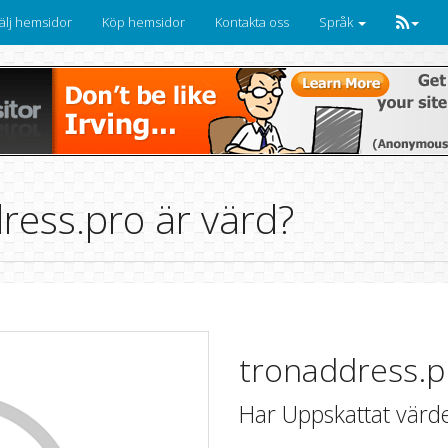
älj hemsidor
Köp hemsidor
Kontakta oss
Språk
ress.pro är värd?
tronaddress.p
Har Uppskattat värd