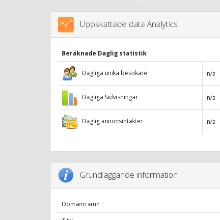
Uppskattade data Analytics
Beräknade Daglig statistik
Dagliga unika besökare
n/a
Dagliga Sidvisningar
n/a
Daglig annonsintäkter
n/a
Grundläggande information
Domänn amn