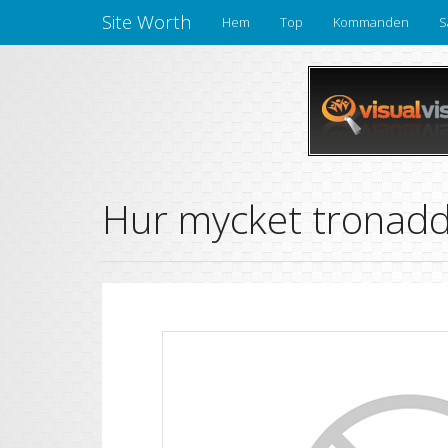
Site Worth
Hem
Top
Kommanden
S
Hur mycket tronadd