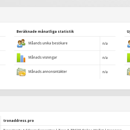
Beräknade månatliga statistik
U
Måands unika besökare
n/a
Månads visningar
n/a
Månads annonsintäkter
n/a
tronaddress.pro