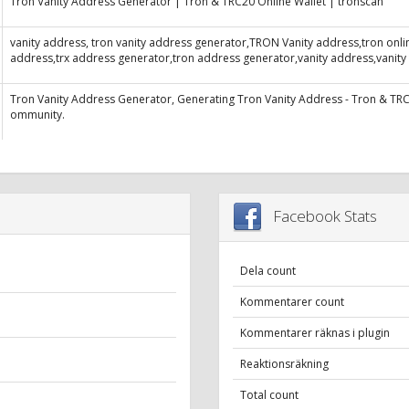
Tron Vanity Address Generator | Tron & TRC20 Online Wallet | tronscan
vanity address, tron vanity address generator,TRON Vanity address,tron online
address,trx address generator,tron address generator,vanity address,vanity tr
Tron Vanity Address Generator, Generating Tron Vanity Address - Tron & TR
ommunity.
Facebook Stats
Dela count
Kommentarer count
Kommentarer räknas i plugin
Reaktionsräkning
Total count