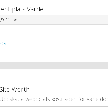
webbplats Värde
Få kod
ida
!
Site Worth
Uppskatta webbplats kostnaden för varje d