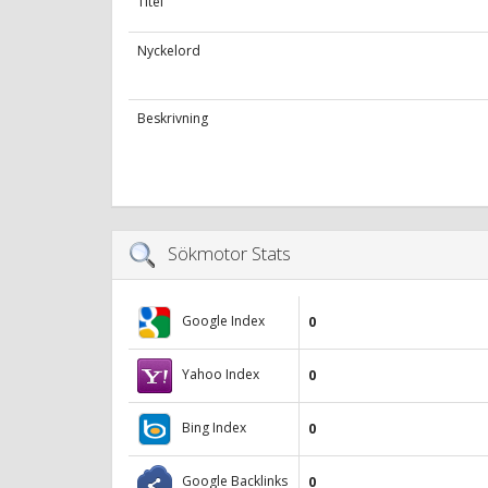
Titel
Nyckelord
Beskrivning
Sökmotor Stats
Google Index
0
Yahoo Index
0
Bing Index
0
Google Backlinks
0