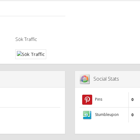
Sök Traffic
Social Stats
Pins
0
Stumbleupon
0