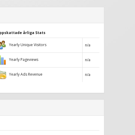
ppskattade årliga Stats
Yearly Unique Visitors
n/a
Yearly Pageviews
n/a
Yearly Ads Revenue
n/a