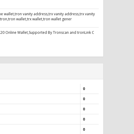
 wallet,tron vanity address,trx vanity address,trx vanity
on,tron wallet,trx wallet,tron wallet gener
C20 Online Wallet,Supported By Tronscan and tronLink C
0
0
0
0
0