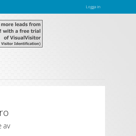
Logga in
ro
e av