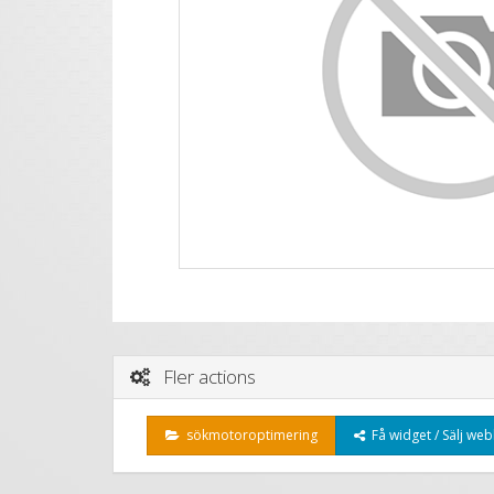
Fler actions
sökmotoroptimering
Få widget / Sälj web