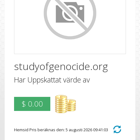
studyofgenocide.org
Har Uppskattat värde av
$ 0.00
Hemsid Pris beräknas den: 5 augusti 2026 09:41:03