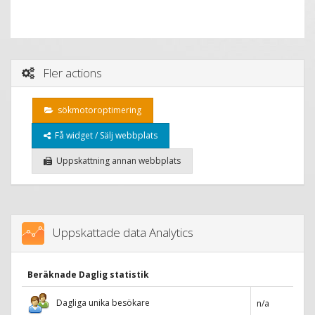
Fler actions
sökmotoroptimering
Få widget / Sälj webbplats
Uppskattning annan webbplats
Uppskattade data Analytics
Beräknade Daglig statistik
Dagliga unika besökare
n/a