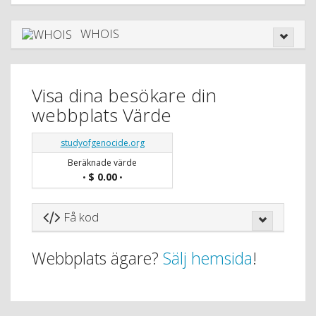
WHOIS
Visa dina besökare din
webbplats Värde
studyofgenocide.org
Beräknade värde
$ 0.00
•
•
Få kod
Webbplats ägare?
Sälj hemsida
!