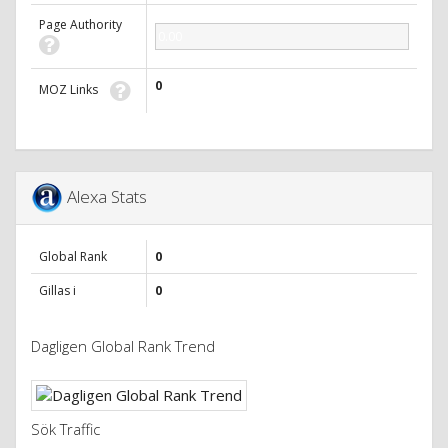
Page Authority
0.00
0
MOZ Links
Alexa Stats
Global Rank
0
Gillas i
0
Dagligen Global Rank Trend
Sök Traffic