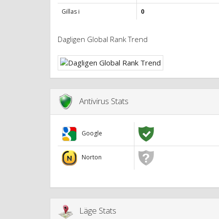
Gillas i
0
Dagligen Global Rank Trend
Antivirus Stats
Google
Norton
Läge Stats