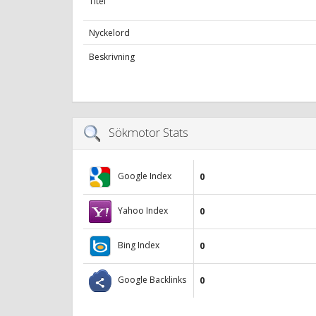
Titel
Nyckelord
Beskrivning
Sökmotor Stats
Google Index
0
Yahoo Index
0
Bing Index
0
Google Backlinks
0