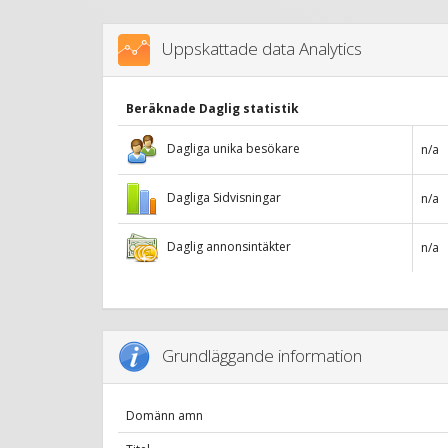
Uppskattade data Analytics
Beräknade Daglig statistik
Dagliga unika besökare
n/a
Dagliga Sidvisningar
n/a
Daglig annonsintäkter
n/a
Grundläggande information
Domänn amn