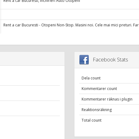
Rent a car Bucuresti, Inchirieri Auto Otopeni
Rent a car Bucuresti - Otopeni Non-Stop. Masini noi. Cele mai mici preturi. F
Facebook Stats
Dela count
Kommentarer count
Kommentarer räknas i plugin
Reaktionsräkning
Total count