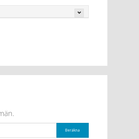
omän.
Beräkna