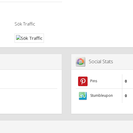
Sök Traffic
Social Stats
Pins
0
Stumbleupon
0