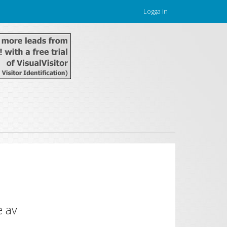
Logga in
u
e av