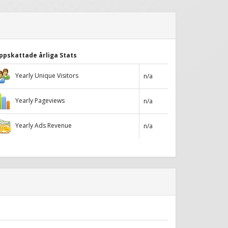
ppskattade årliga Stats
Yearly Unique Visitors
n/a
Yearly Pageviews
n/a
Yearly Ads Revenue
n/a