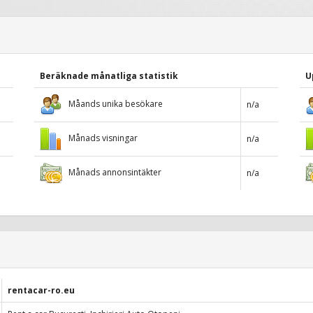
Beräknade månatliga statistik
U
Måands unika besökare
n/a
Månads visningar
n/a
Månads annonsintäkter
n/a
rentacar-ro.eu