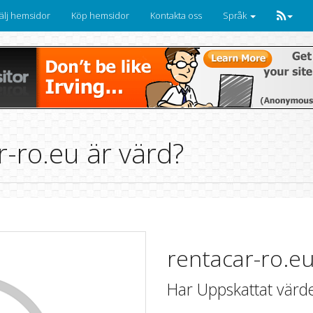
älj hemsidor
Köp hemsidor
Kontakta oss
Språk
-ro.eu är värd?
rentacar-ro.e
Har Uppskattat värd