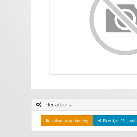
Fler actions
sökmotoroptimering
Få widget / Sälj web