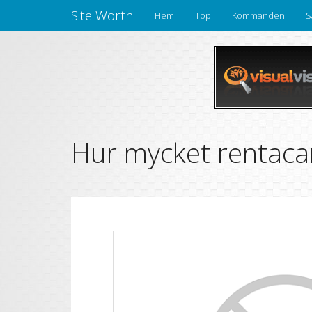
Site Worth
Hem
Top
Kommanden
S
Hur mycket rentacar