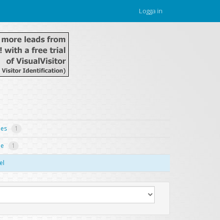
Logga in
mes
1
ie
1
el