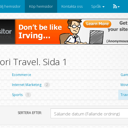
älj hemsidor
Köp hemsidor
Kontakta oss
Språk
ri Travel. Sida 1
Ecommerce
Ga
Internet Marketing
2
Mov
Sports
1
Trav
SERTERA EFTER: