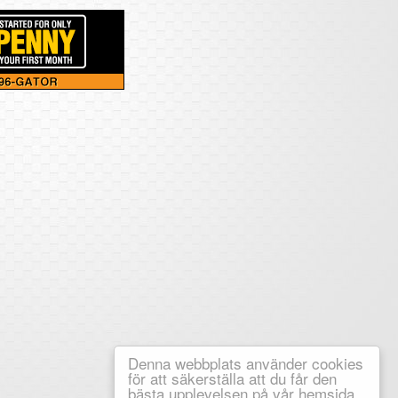
Denna webbplats använder cookies
för att säkerställa att du får den
bästa upplevelsen på vår hemsida.