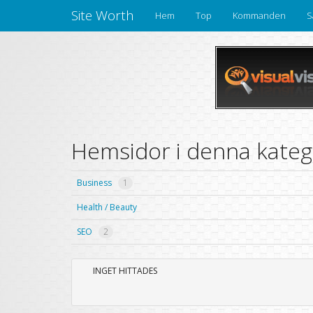
Site Worth
Hem
Top
Kommanden
S
Hemsidor i denna katego
Business
1
Health / Beauty
SEO
2
INGET HITTADES