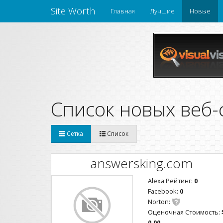
Site Worth
Главная
Лучшие
Новые
Список новых веб-
Сетка
Список
answersking.com
Alexa Рейтинг:
0
Facebook:
0
Norton:
Оценочная Стоимость:
0.00