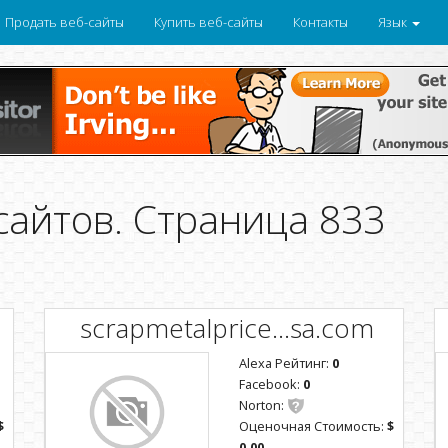
Продать веб-сайты
Купить веб-сайты
Контакты
Язык
сайтов. Страница 833
scrapmetalprice...sa.com
Alexa Рейтинг:
0
Facebook:
0
Norton:
$
Оценочная Стоимость:
$
0.00