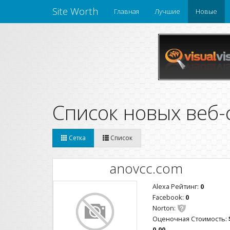
Site Worth
Главная
Лучшие
Новые
Список новых веб-
Сетка
Список
anovcc.com
Alexa Рейтинг:
0
Facebook:
0
Norton:
Оценочная Стоимость:
0.00