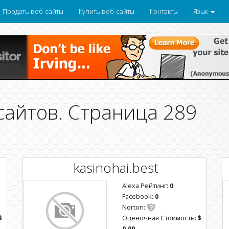
Продать веб-сайты
Купить веб-сайты
Контакты
Язык
сайтов. Страница 289
kasinohai.best
Alexa Рейтинг:
0
Facebook:
0
Norton:
$
Оценочная Стоимость:
$
0.00