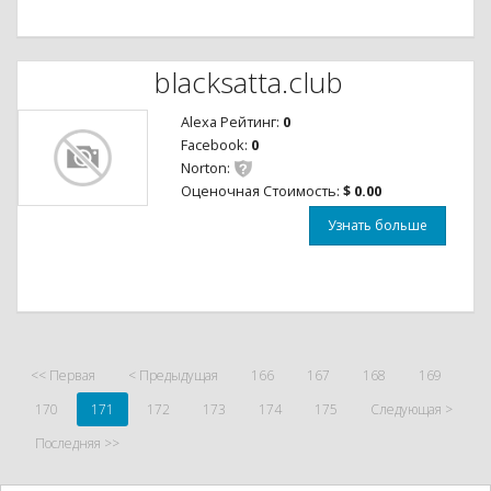
blacksatta.club
Alexa Рейтинг:
0
Facebook:
0
Norton:
Оценочная Стоимость:
$ 0.00
Узнать больше
<< Первая
< Предыдущая
166
167
168
169
170
171
172
173
174
175
Следующая >
Последняя >>