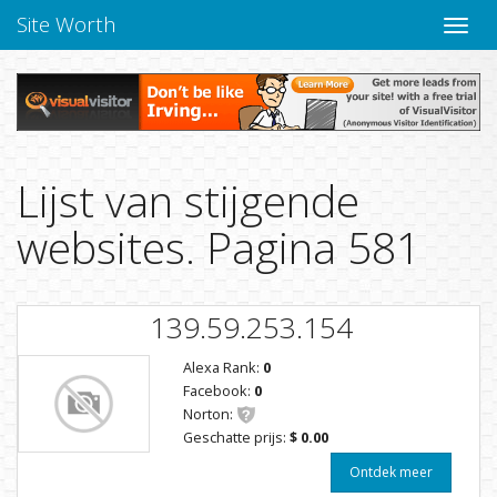
Site Worth
Naviga
Lijst van stijgende
websites. Pagina 581
139.59.253.154
Alexa Rank:
0
Facebook:
0
Norton:
Geschatte prijs:
$ 0.00
Ontdek meer