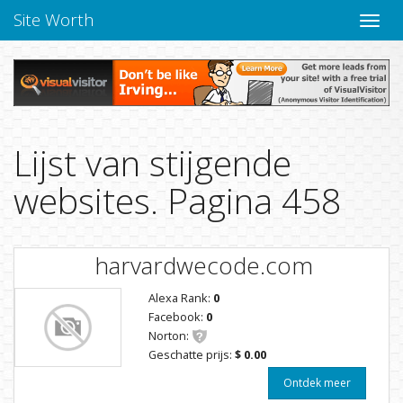
Site Worth
Naviga
Lijst van stijgende
websites. Pagina 458
harvardwecode.com
Alexa Rank:
0
Facebook:
0
Norton:
Geschatte prijs:
$ 0.00
Ontdek meer