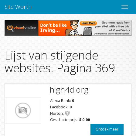
Site Worth
Naviga
Lijst van stijgende
websites. Pagina 369
high4d.org
Alexa Rank:
0
Facebook:
0
Norton:
Geschatte prijs:
$ 0.00
Ontdek meer