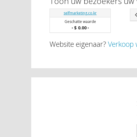
Toon uw bezoekers uw 
selfmarketing.co.kr
Geschatte waarde
$ 0.00
•
•
Website eigenaar?
Verkoop 