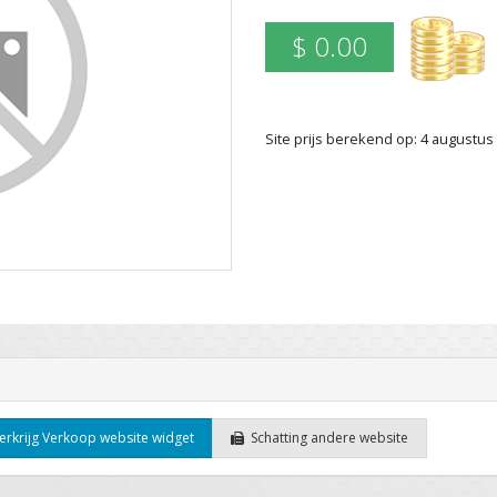
$ 0.00
Site prijs berekend op: 4 augustu
rkrijg Verkoop website widget
Schatting andere website