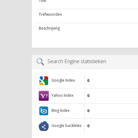
Titel
Trefwoorden
Beschrijving
Search Engine statistieken
Google Index
0
Yahoo Index
0
Bing Index
0
Google backlinks
0