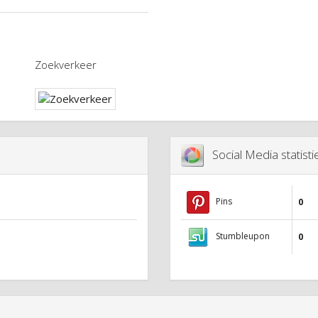
Zoekverkeer
Social Media statist
Pins
0
Stumbleupon
0