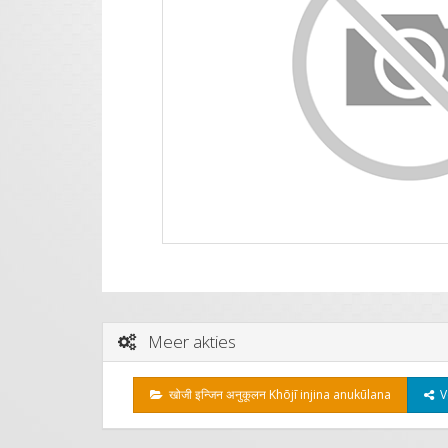
Meer akties
खोजी इन्जिन अनुकूलन Khōjī injina anukūlana
Ve