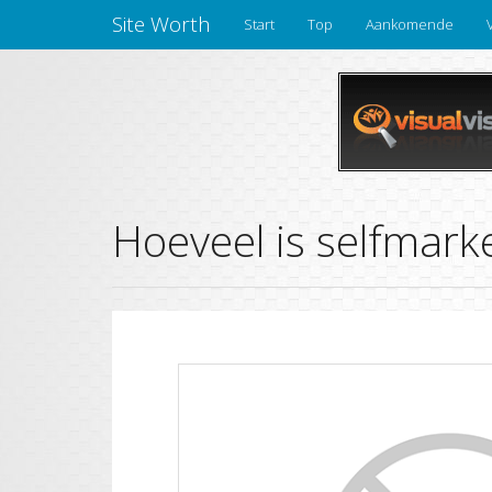
Site Worth
Start
Top
Aankomende
Hoeveel is selfmark