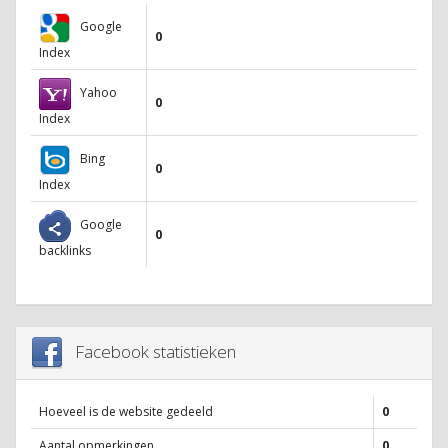
Google
0
Index
Yahoo
0
Index
Bing
0
Index
Google
0
backlinks
Facebook statistieken
Hoeveel is de website gedeeld
0
Aantal opmerkingen
0