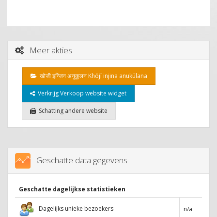
Meer akties
खोजी इन्जिन अनुकूलन Khōjī injina anukūlana
Verkrijg Verkoop website widget
Schatting andere website
Geschatte data gegevens
Geschatte dagelijkse statistieken
Dagelijks unieke bezoekers
n/a