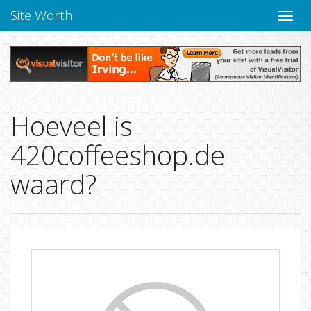
Site Worth
Naviga
Hoeveel is
420coffeeshop.de
waard?