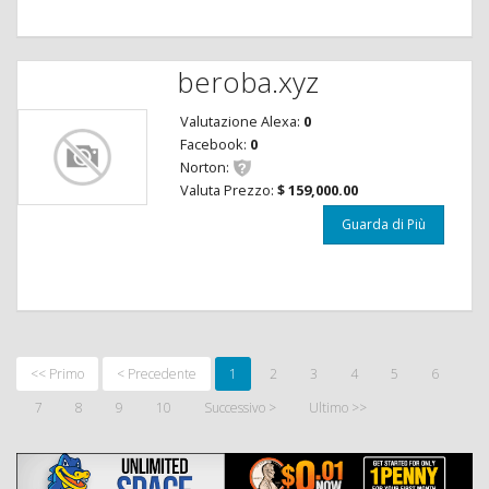
beroba.xyz
Valutazione Alexa:
0
Facebook:
0
Norton:
Valuta Prezzo:
$ 159,000.00
Guarda di Più
<< Primo
< Precedente
1
2
3
4
5
6
7
8
9
10
Successivo >
Ultimo >>