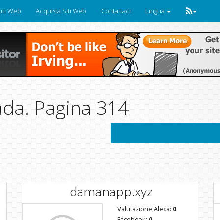
iti Web
Acquista Siti Web
Contattaci
Lingua
ada. Pagina 314
damanapp.xyz
Valutazione Alexa:
0
Facebook:
0