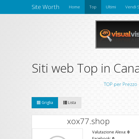
Site Worth
Home
Top
Ultimi
Vendi S
Siti web Top in Can
TOP per Prezzo
Griglia
Lista
xox77.shop
Valutazione Alexa:
0
Facebook:
0