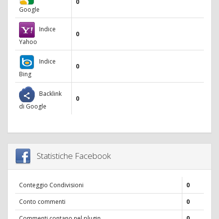
0
Google
Indice
0
Yahoo
Indice
0
Bing
Backlink
0
di Google
Statistiche Facebook
Conteggio Condivisioni
0
Conto commenti
0
Commenti contano nel plugin
0