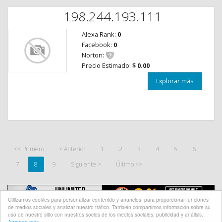
198.244.193.111
Alexa Rank:
0
Facebook:
0
Norton:
Precio Estimado:
$ 0.00
Explorar más
<< Primero
< Anterior
1
2
3
4
5
6
7
8
9
Siguiente >
Último >>
Utilizamos cookies para personalizar contenido y anuncios, para proporcionar funciones
de medios sociales y analizar nuestro tráfico. También compartimos información sobre su
uso de nuestro sitio con nuestros socios de los medios sociales, publicidad y análisis.
Aprende más