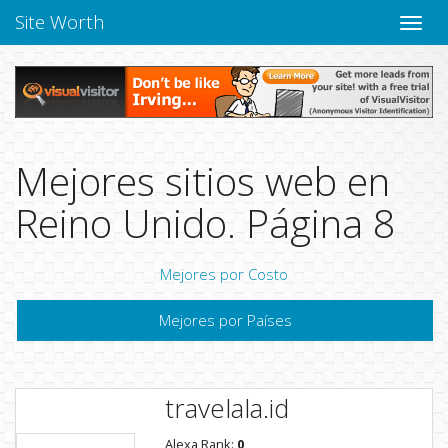
Site Worth
Naveg
altern
Mejores sitios web en
Reino Unido. Página 8
Mejores por Costo
Mejores por Países
travelala.id
Alexa Rank:
0