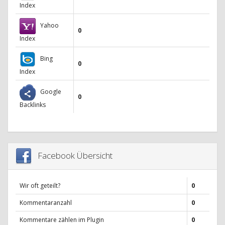
Index
Yahoo
0
Index
Bing
0
Index
Google
0
Backlinks
Facebook Übersicht
Wir oft geteilt?
0
Kommentaranzahl
0
Kommentare zählen im Plugin
0