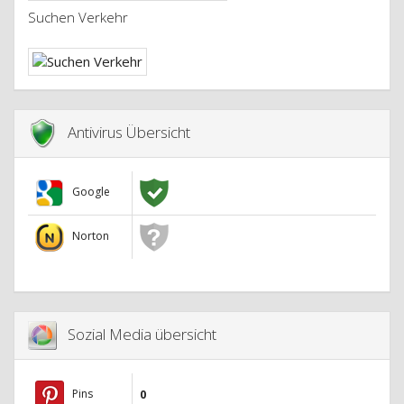
Suchen Verkehr
Antivirus Übersicht
Google
Norton
Sozial Media übersicht
Pins
0