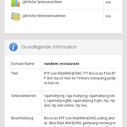
Jährliche Seitenansichten
n/a
Jährliche Werbeeinnahmen
n/a
Grundlegende Information
Domain Name
tandem.restaurant
Titel
RTP Live RAJAMAHJONG ???? Bocoran Pola RT
P Slot Gacor Hari Ini Terbaru Gampang Jackp
ot hari ini
Schlüsselwörter
rajamahjong, raja mahjong, rajamahjong slo
t, rajamahjong88, rajamahjong login, rtp, rtp
slot, rtp slot online, rtp live,
Beschreibung
Bocoran RTP Live RAJAMAHJONG paling akur
at. Situs RAJA MAHJONG gampang menang m