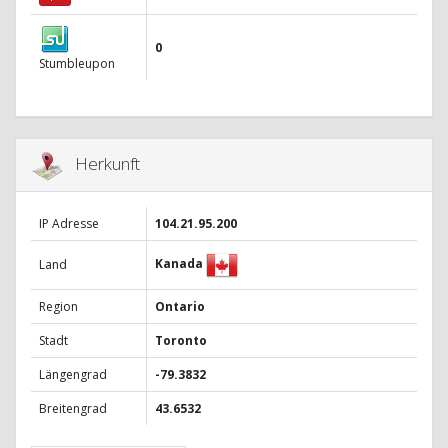
0
Stumbleupon
Herkunft
IP Adresse
104.21.95.200
Kanada
Land
Region
Ontario
Stadt
Toronto
Längengrad
-79.3832
Breitengrad
43.6532