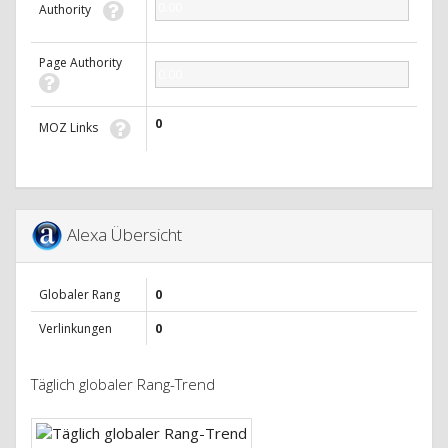
0.00
Authority
Page Authority
0.00
0
MOZ Links
Alexa Übersicht
Globaler Rang
0
Verlinkungen
0
Täglich globaler Rang-Trend