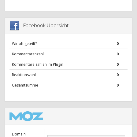
Facebook Übersicht
Wir oft geteilt?
0
Kommentaranzahl
0
Kommentare zählen im Plugin
0
Reaktionszahl
0
Gesamtsumme
0
Domain