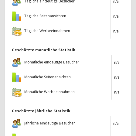
Tägliche eindeutige Besucher
n/a
Tägliche Seitenansichten
n/a
Tägliche Werbeeinnahmen
n/a
Geschätzte monatliche Statistik
Monatliche eindeutige Besucher
n/a
Monatliche Seitenansichten
n/a
Monatliche Werbeeinnahmen
n/a
Geschätzte jährliche Statistik
Jährliche eindeutige Besucher
n/a