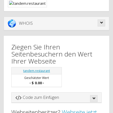
WHOIS
Ziegen Sie Ihren
Seitenbesuchern den Wert
Ihrer Webseite
tandem.restaurant
Geschätzter Wert
$ 0.00
•
•
Code zum Einfügen
Webseitenbesitzer?
Webseite jetzt