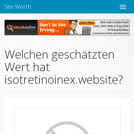
Site Worth
Naviga
verbe
Welchen geschätzten
Wert hat
isotretinoinex.website?