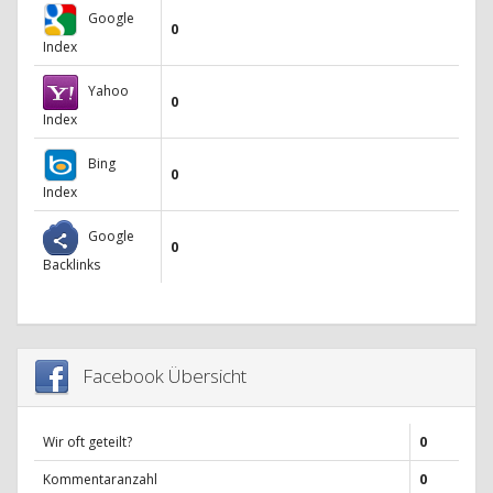
Google
0
Index
Yahoo
0
Index
Bing
0
Index
Google
0
Backlinks
Facebook Übersicht
Wir oft geteilt?
0
Kommentaranzahl
0