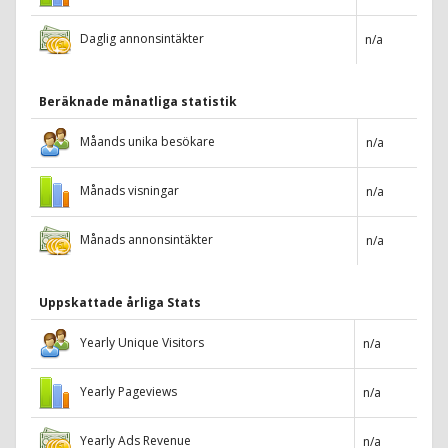
Daglig annonsintäkter
n/a
Beräknade månatliga statistik
Måands unika besökare
n/a
Månads visningar
n/a
Månads annonsintäkter
n/a
Uppskattade årliga Stats
Yearly Unique Visitors
n/a
Yearly Pageviews
n/a
Yearly Ads Revenue
n/a