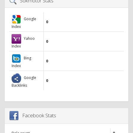
Sökmotor Stats
Google
0
Index
Yahoo
0
Index
Bing
0
Index
Google
0
Backlinks
Facebook Stats