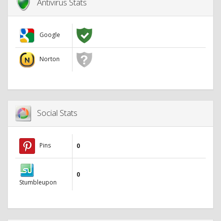
Antivirus Stats
Google
Norton
Social Stats
Pins
0
0
Stumbleupon