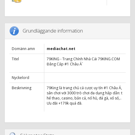
Grundläggande information
Domänn amn
mediachat.net
Titel
79KING - Trang Chính Nhà Cái 79KING.COM
Đẳng Cấp #1 Châu Á`
Nyckelord
Beskrivning
79King là trang chủ cá cược uy tín #1 Châu Á,
sân chơi với 3000 trò chơi đa dạng hấp dẫn: t
hể thao, casino, bắn cá, nổ hũ, đá gà, xổ số,..
Ưu đãi +179k quá đã.