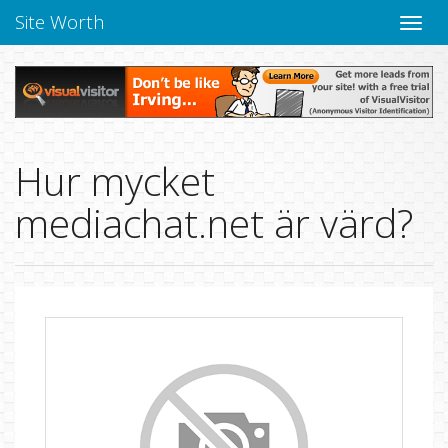
Site Worth
Toggle
navige
Hur mycket
mediachat.net är värd?