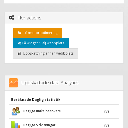
Fler actions
sökmotoroptimering
Få widget / Sälj webbplats
Uppskattning annan webbplats
Uppskattade data Analytics
Beräknade Daglig statistik
Dagliga unika besökare
n/a
Dagliga Sidvisningar
n/a