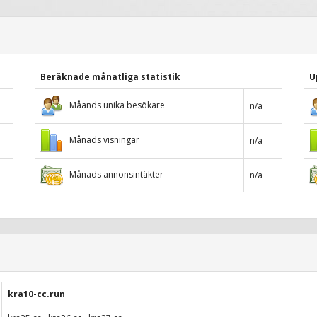
Beräknade månatliga statistik
U
Måands unika besökare
n/a
Månads visningar
n/a
Månads annonsintäkter
n/a
kra10-cc.run