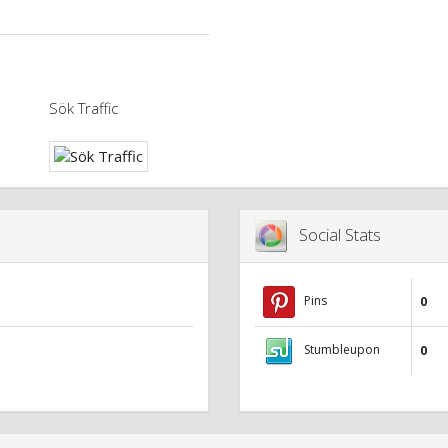
Sök Traffic
Social Stats
Pins
0
Stumbleupon
0