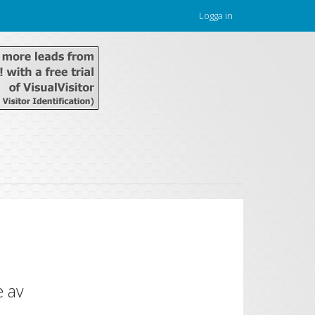
Logga in
e av