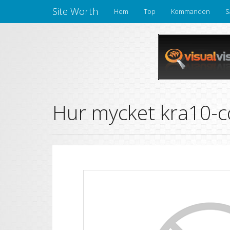
Site Worth
Hem
Top
Kommanden
S
Hur mycket kra10-cc