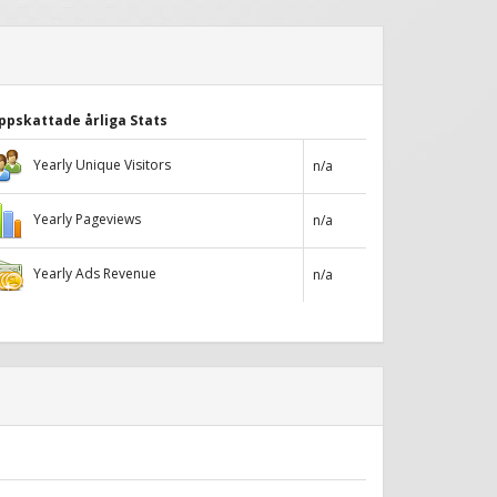
ppskattade årliga Stats
Yearly Unique Visitors
n/a
Yearly Pageviews
n/a
Yearly Ads Revenue
n/a