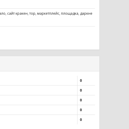
зеркало, сайт кракен, тор, маркетплейс, площадка, даркне
0
0
0
0
0