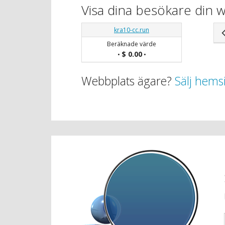
Visa dina besökare din 
kra10-cc.run
Beräknade värde
$ 0.00
•
•
Webbplats ägare?
Sälj hems