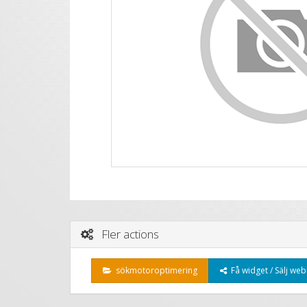
Fler actions
sökmotoroptimering
Få widget / Sälj web