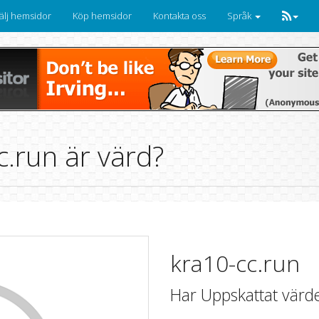
älj hemsidor
Köp hemsidor
Kontakta oss
Språk
.run är värd?
kra10-cc.run
Har Uppskattat värd