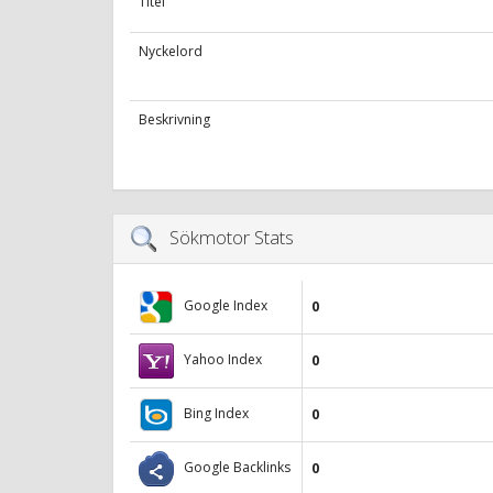
Titel
Nyckelord
Beskrivning
Sökmotor Stats
Google Index
0
Yahoo Index
0
Bing Index
0
Google Backlinks
0