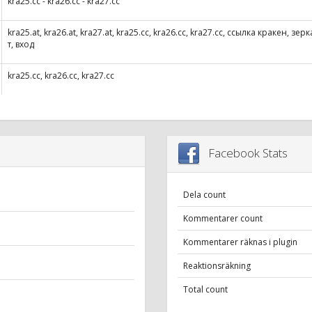
kra25.cc - kra26.cc - kra27.cc
kra25.at, kra26.at, kra27.at, kra25.cc, kra26.cc, kra27.cc, ссылка кракен, 
т, вход
kra25.cc, kra26.cc, kra27.cc
Facebook Stats
Dela count
Kommentarer count
Kommentarer räknas i plugin
Reaktionsräkning
Total count