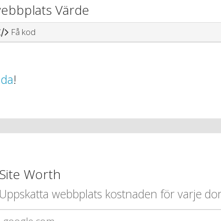
webbplats Värde
Få kod
ida
!
Site Worth
Uppskatta webbplats kostnaden för varje d