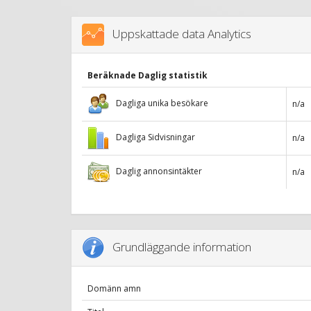
Uppskattade data Analytics
Beräknade Daglig statistik
Dagliga unika besökare
n/a
Dagliga Sidvisningar
n/a
Daglig annonsintäkter
n/a
Grundläggande information
Domänn amn