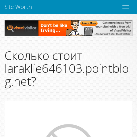
Site Worth
Пере
нави
Сколько стоит
laraklie646103.pointblo
g.net?