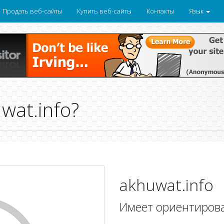
Продать веб-сайты
Купить веб-сайты
Контакты
Язык
wat.info?
akhuwat.info
Имеет ориентиров