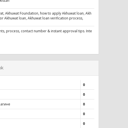
kistan
at, Akhuwat Foundation, how to apply Akhuwat loan, Akh
for Akhuwat loan, Akhuwat loan verification process,
nts, process, contact number & instant approval tips. Inte
ok
0
0
лагине
0
0
0