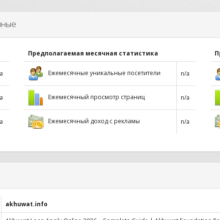
нные
Предполагаемая месячная статистика
П
Ежемесячные уникальные посетители
a
n/a
Ежемесячный просмотр страниц
a
n/a
Ежемесячный доход с рекламы
a
n/a
akhuwat.info