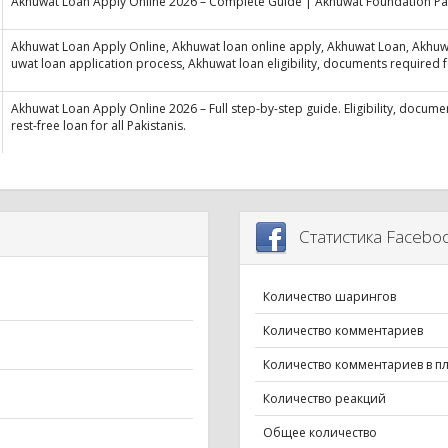
Akhuwat Loan Apply Online 2026 – Complete Guide | Akhuwat Foundation Pa
Akhuwat Loan Apply Online, Akhuwat loan online apply, Akhuwat Loan, Akhuw
uwat loan application process, Akhuwat loan eligibility, documents required 
Akhuwat Loan Apply Online 2026 – Full step-by-step guide. Eligibility, docume
rest-free loan for all Pakistanis.
Статистика Facebo
Количество шарингов
Количество комментариев
Количество комментариев в п
Количество реакций
Общее количество