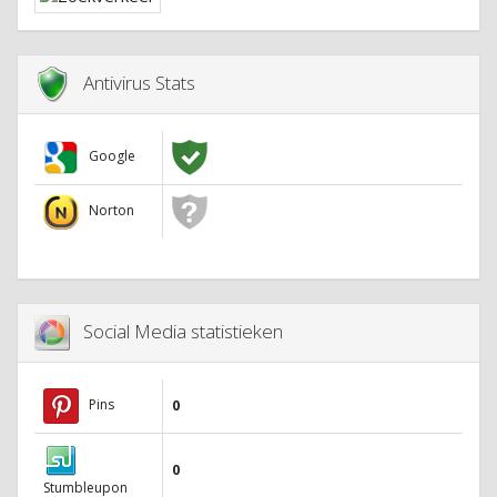
Antivirus Stats
Google
Norton
Social Media statistieken
Pins
0
0
Stumbleupon