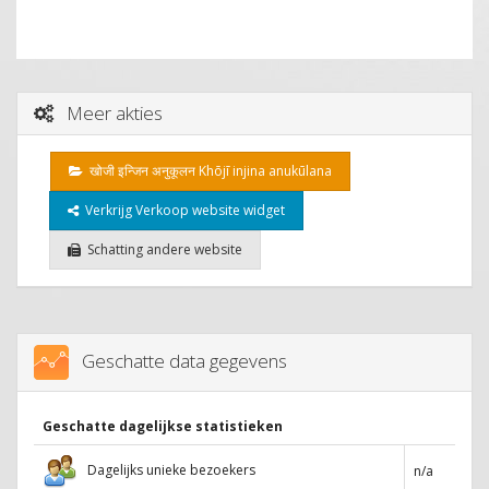
Meer akties
खोजी इन्जिन अनुकूलन Khōjī injina anukūlana
Verkrijg Verkoop website widget
Schatting andere website
Geschatte data gegevens
Geschatte dagelijkse statistieken
Dagelijks unieke bezoekers
n/a