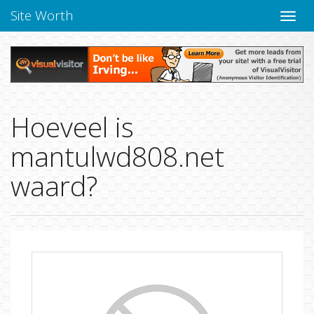
Site Worth
Naviga
Hoeveel is
mantulwd808.net
waard?