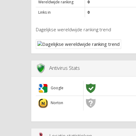
Wereldwijde ranking
0
Links in
0
Dagelijkse wereldwijde ranking trend
Antivirus Stats
Google
Norton
Locatie statistieken