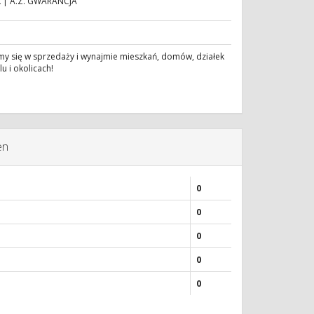
k | A.Z. GWARANCJA
my się w sprzedaży i wynajmie mieszkań, domów, działek
u i okolicach!
en
0
0
0
0
0