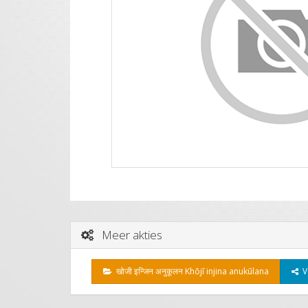
Meer akties
खोजी इन्जिन अनुकूलन Khōjī injina anukūlana
Ve