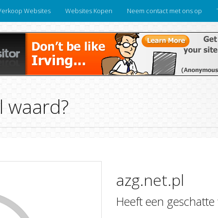
Verkoop Websites
Websites Kopen
Neem contact met ons op
pl waard?
azg.net.pl
Heeft een geschatte