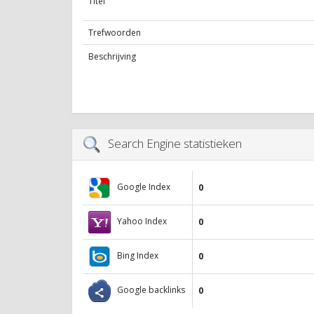
Titel
Trefwoorden
Beschrijving
Search Engine statistieken
Google Index
0
Yahoo Index
0
Bing Index
0
Google backlinks
0