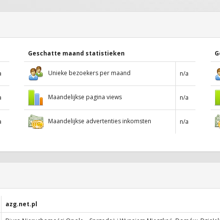
Geschatte maand statistieken
G
Unieke bezoekers per maand
a
n/a
Maandelijkse pagina views
a
n/a
Maandelijkse advertenties inkomsten
a
n/a
azg.net.pl