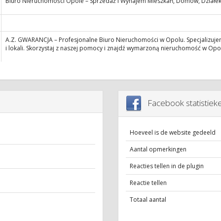
Biuro Nieruchomości Opole – Sprzedaż i Wynajem Mieszkań, Domów, Działe
A.Z. GWARANCJA – Profesjonalne Biuro Nieruchomości w Opolu. Specjalizuje
i lokali. Skorzystaj z naszej pomocy i znajdź wymarzoną nieruchomość w Opol
Facebook statistiek
Hoeveel is de website gedeeld
Aantal opmerkingen
Reacties tellen in de plugin
Reactie tellen
Totaal aantal