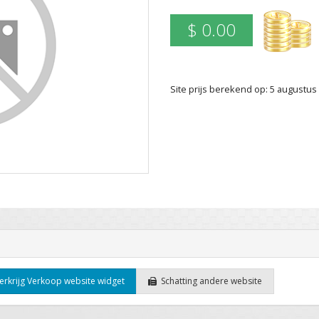
$ 0.00
Site prijs berekend op: 5 augustu
rkrijg Verkoop website widget
Schatting andere website