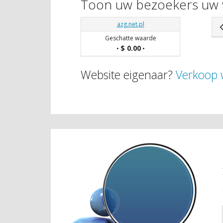
Toon uw bezoekers uw 
azg.net.pl
Geschatte waarde
$ 0.00
•
•
Website eigenaar?
Verkoop 