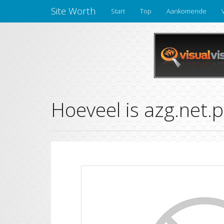
Site Worth
Start
Top
Aankomende
Hoeveel is azg.net.