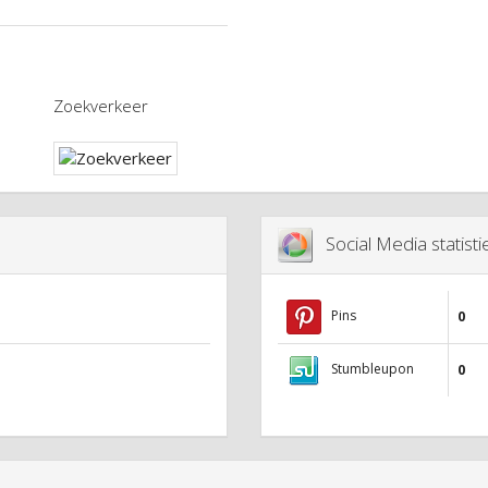
Zoekverkeer
Social Media statist
Pins
0
Stumbleupon
0