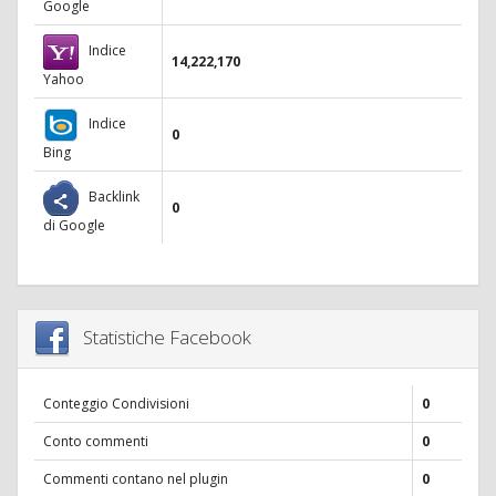
Google
Indice
14,222,170
Yahoo
Indice
0
Bing
Backlink
0
di Google
Statistiche Facebook
Conteggio Condivisioni
0
Conto commenti
0
Commenti contano nel plugin
0