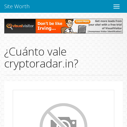
Site Worth
Naveg
altern
¿Cuánto vale
cryptoradar.in?