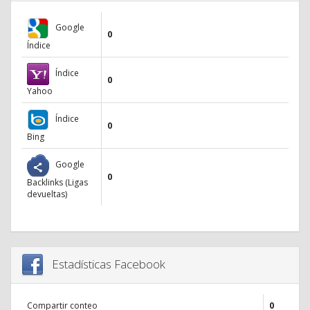
Google
0
Índice
Índice
0
Yahoo
Índice
0
Bing
Google
0
Backlinks (Ligas
devueltas)
Estadísticas Facebook
Compartir conteo
0