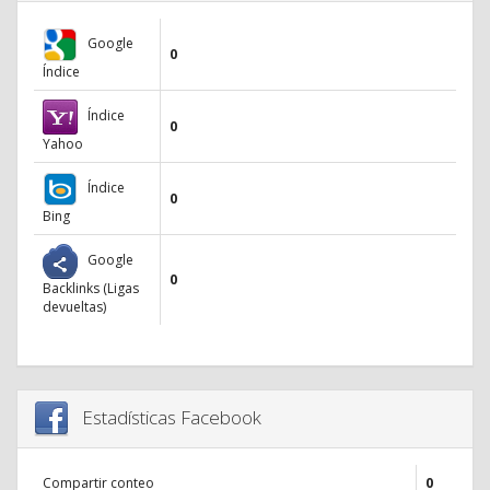
Google
0
Índice
Índice
0
Yahoo
Índice
0
Bing
Google
0
Backlinks (Ligas
devueltas)
Estadísticas Facebook
Compartir conteo
0