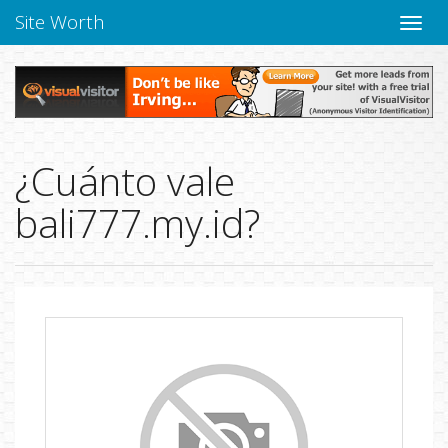
Site Worth
Naveg
altern
¿Cuánto vale
bali777.my.id?