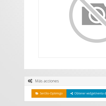
Más acciones
Serĉilo-Optimigo
Obtener widget/venta d