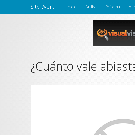
Site Worth
Inicio
Arriba
Próxima
Ven
¿Cuánto vale abiast