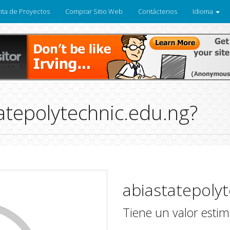
ta de Proyectos
Comprar Sitio Web
Contáctenos
Idioma
atepolytechnic.edu.ng?
abiastatepoly
Tiene un valor esti