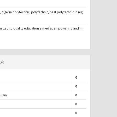
nigeria polytechnic, polytechnic, best polytechnic in nig
mitted to quality education aimed at empowering and im
ok
0
0
lugin
0
0
0