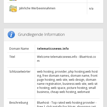
Jährliche Werbeeinnahmen
n/a
Grundlegende Information
Domain Name
telematicsnews.info
Titel
Welcome telematicsnews.info - BlueHost.co
m
Schlüsselwörter
web hosting, provider, php hosting,web host
ing, free domain names, domain name, front
page hosting, web site, web design, domain
name registration, business web site, web sit
e hosting, web space, picture hosting, small
business, cheap web hosting, webmast
Beschreibung
Bluehost - Top rated web hosting provider -
Free 1 click installs For blogs, shopping cart