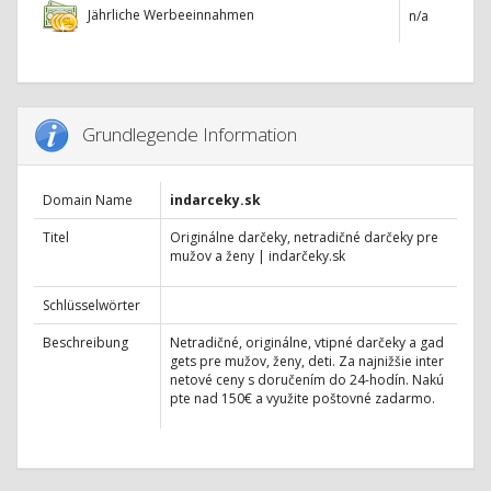
Jährliche Werbeeinnahmen
n/a
Grundlegende Information
Domain Name
indarceky.sk
Titel
Originálne darčeky, netradičné darčeky pre
mužov a ženy | indarčeky.sk
Schlüsselwörter
Beschreibung
Netradičné, originálne, vtipné darčeky a gad
gets pre mužov, ženy, deti. Za najnižšie inter
netové ceny s doručením do 24-hodín. Nakú
pte nad 150€ a využite poštovné zadarmo.