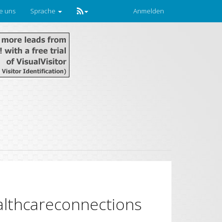
ie uns
Sprache
Anmelden
lthcareconnections