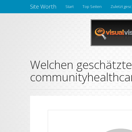
Site Worth
Start
Top Seiten
Zuletzt gesc
Welchen geschätzte
communityhealthcar