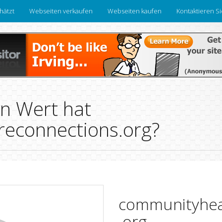
hätzt
Webseiten verkaufen
Webseiten kaufen
Kontaktieren S
n Wert hat
econnections.org?
communityhea
.org