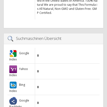
ted in the United States of America. 100% Na
tural We are proud to say that This Formula i
s All Natural, Non-GMO and Gluten-Free. GM
P Certified.
Suchmaschinen Übersicht
Google
0
Index
Yahoo
0
Index
Bing
0
Index
Google
0
Backlinks